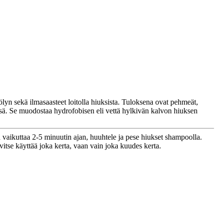
ölyn sekä ilmasaasteet loitolla hiuksista. Tuloksena ovat pehmeät,
ssä. Se muodostaa hydrofobisen eli vettä hylkivän kalvon hiuksen
a vaikuttaa 2-5 minuutin ajan, huuhtele ja pese hiukset shampoolla.
vitse käyttää joka kerta, vaan vain joka kuudes kerta.