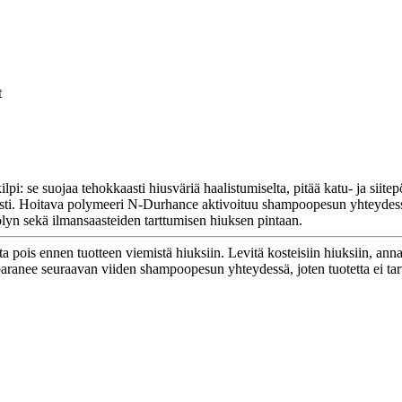
t
: se suojaa tehokkaasti hiusväriä haalistumiselta, pitää katu- ja siitep
nopeasti. Hoitava polymeeri N-Durhance aktivoituu shampoopesun yhteyde
pölyn sekä ilmansaasteiden tarttumisen hiuksen pintaan.
a pois ennen tuotteen viemistä hiuksiin. Levitä kosteisiin hiuksiin, ann
 paranee seuraavan viiden shampoopesun yhteydessä, joten tuotetta ei tar