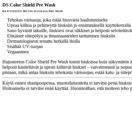
DS Color Shield Pre Wash
HAJUSTEETON HIUSTA SUOJAAVA PRE WASH
Tehokas värisuoja, joka estää hiusväriä haalistumiselta
Upeaa kiiltoa ja pehmeyttä hiuksiin jo ensimmäisellä käyttökerralla
Sano hyvästit takuille, hiuksesi ovat silkkiset ja helposti selvitettävä
Ehkäisee siitepölyn ja ilmansaasteiden tarttumisen hiuksiin
Dermatologisesti testattu herkällä iholla
Sisältää UV-suojan
Vegaaninen
Hajusteeton Color Shield Pre Wash toimii hiuksissa kuin näkymätön kilpi
helposti käsiteltävät ja upean kiiltävät hiukset – vaivattomasti ja 
pintaan, mikä antaa hiuksiin tehokasta värisuojaa, estää katu- ja siite
Käytä ennen shampoopesua, muotoilutuotteita ei tarvitse pestä hiuksist
Hoitoainetta ei tarvitse enää käyttää. Huomioithan, että tuotteen teho