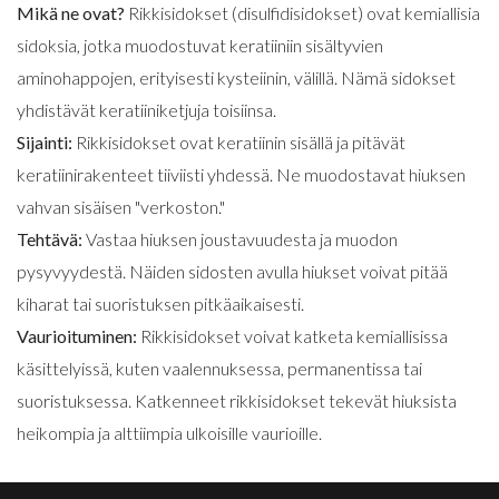
Mikä ne ovat?
Rikkisidokset (disulfidisidokset) ovat kemiallisia
sidoksia, jotka muodostuvat keratiiniin sisältyvien
aminohappojen, erityisesti kysteiinin, välillä. Nämä sidokset
yhdistävät keratiiniketjuja toisiinsa.
Sijainti:
Rikkisidokset ovat keratiinin sisällä ja pitävät
keratiinirakenteet tiiviisti yhdessä. Ne muodostavat hiuksen
vahvan sisäisen "verkoston."
Tehtävä:
Vastaa hiuksen joustavuudesta ja muodon
pysyvyydestä. Näiden sidosten avulla hiukset voivat pitää
kiharat tai suoristuksen pitkäaikaisesti.
Vaurioituminen:
Rikkisidokset voivat katketa kemiallisissa
käsittelyissä, kuten vaalennuksessa, permanentissa tai
suoristuksessa. Katkenneet rikkisidokset tekevät hiuksista
heikompia ja alttiimpia ulkoisille vaurioille.