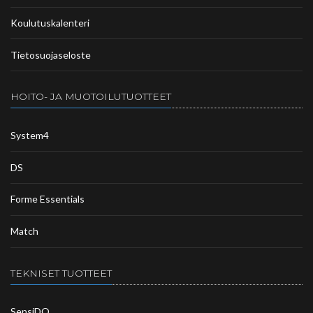
Koulutuskalenteri
Tietosuojaseloste
HOITO- JA MUOTOILUTUOTTEET
System4
DS
Forme Essentials
Match
TEKNISET TUOTTEET
SensiDO