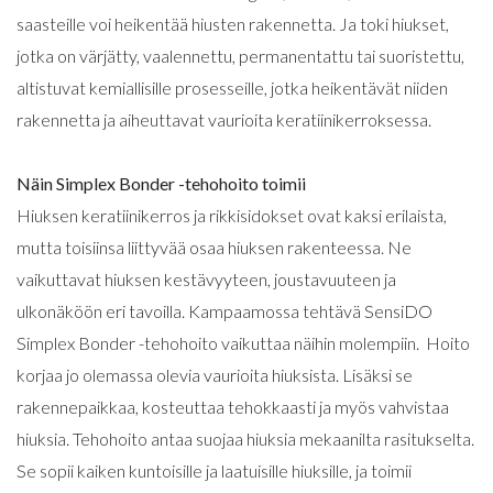
saasteille voi heikentää hiusten rakennetta. Ja toki hiukset,
jotka on värjätty, vaalennettu, permanentattu tai suoristettu,
altistuvat kemiallisille prosesseille, jotka heikentävät niiden
rakennetta ja aiheuttavat vaurioita keratiinikerroksessa.
Näin Simplex Bonder -tehohoito toimii
Hiuksen keratiinikerros ja rikkisidokset ovat kaksi erilaista,
mutta toisiinsa liittyvää osaa hiuksen rakenteessa. Ne
vaikuttavat hiuksen kestävyyteen, joustavuuteen ja
ulkonäköön eri tavoilla. Kampaamossa tehtävä SensiDO
Simplex Bonder -tehohoito vaikuttaa näihin molempiin. Hoito
korjaa jo olemassa olevia vaurioita hiuksista. Lisäksi se
rakennepaikkaa, kosteuttaa tehokkaasti ja myös vahvistaa
hiuksia. Tehohoito antaa suojaa hiuksia mekaanilta rasitukselta.
Se sopii kaiken kuntoisille ja laatuisille hiuksille, ja toimii