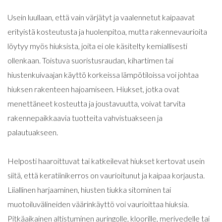
Usein luullaan, että vain värjätyt ja vaalennetut kaipaavat
erityistä kosteutusta ja huolenpitoa, mutta rakennevaurioita
löytyy myös hiuksista, joita ei ole käsitelty kemiallisesti
ollenkaan. Toistuva suoristusraudan, kihartimen tai
hiustenkuivaajan käyttö korkeissa lämpötiloissa voi johtaa
hiuksen rakenteen hajoamiseen. Hiukset, jotka ovat
menettäneet kosteutta ja joustavuutta, voivat tarvita
rakennepaikkaavia tuotteita vahvistuakseen ja
palautuakseen.
Helposti haaroittuvat tai katkeilevat hiukset kertovat usein
siitä, että keratiinikerros on vaurioitunut ja kaipaa korjausta.
Liiallinen harjaaminen, hiusten tiukka sitominen tai
muotoiluvälineiden väärinkäyttö voi vaurioittaa hiuksia.
Pitkäaikainen altistuminen auringolle, kloorille, merivedelle tai