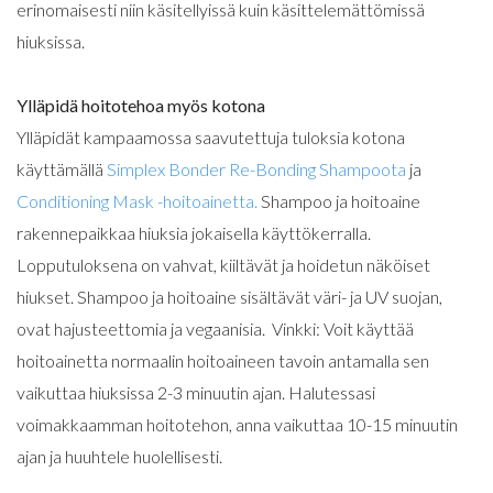
erinomaisesti niin käsitellyissä kuin käsittelemättömissä
hiuksissa.
Ylläpidä hoitotehoa myös kotona
Ylläpidät kampaamossa saavutettuja tuloksia kotona
käyttämällä
Simplex Bonder Re-Bonding Shampoota
ja
Conditioning Mask -hoitoainetta.
Shampoo ja hoitoaine
rakennepaikkaa hiuksia jokaisella käyttökerralla.
Lopputuloksena on vahvat, kiiltävät ja hoidetun näköiset
hiukset. Shampoo ja hoitoaine sisältävät väri- ja UV suojan,
ovat hajusteettomia ja vegaanisia. Vinkki: Voit käyttää
hoitoainetta normaalin hoitoaineen tavoin antamalla sen
vaikuttaa hiuksissa 2-3 minuutin ajan. Halutessasi
voimakkaamman hoitotehon, anna vaikuttaa 10-15 minuutin
ajan ja huuhtele huolellisesti.