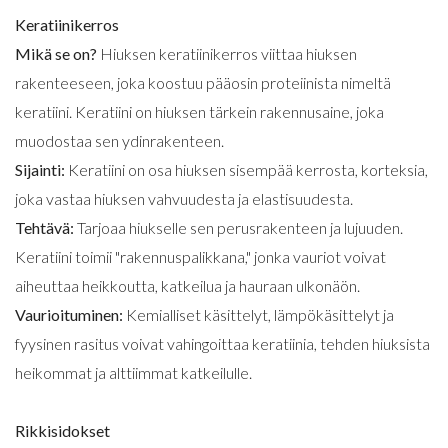
Keratiinikerros
Mikä se on?
Hiuksen keratiinikerros viittaa hiuksen
rakenteeseen, joka koostuu pääosin proteiinista nimeltä
keratiini. Keratiini on hiuksen tärkein rakennusaine, joka
muodostaa sen ydinrakenteen.
Sijainti:
Keratiini on osa hiuksen sisempää kerrosta, korteksia,
joka vastaa hiuksen vahvuudesta ja elastisuudesta.
Tehtävä:
Tarjoaa hiukselle sen perusrakenteen ja lujuuden.
Keratiini toimii "rakennuspalikkana," jonka vauriot voivat
aiheuttaa heikkoutta, katkeilua ja hauraan ulkonäön.
Vaurioituminen:
Kemialliset käsittelyt, lämpökäsittelyt ja
fyysinen rasitus voivat vahingoittaa keratiinia, tehden hiuksista
heikommat ja alttiimmat katkeilulle.
Rikkisidokset