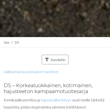
Sim
DS
Suodatin
Valikoimasta poistuneet tuotteet
DS – Korkealuokkainen, kotimainen,
hajusteeton kampaamotuotesarja
Kemikaalikuormitus ja
hajusteyliherkkyys
ovat meille tärkeitä
haasteita, joiden inspiroimina olemme kehittäneet