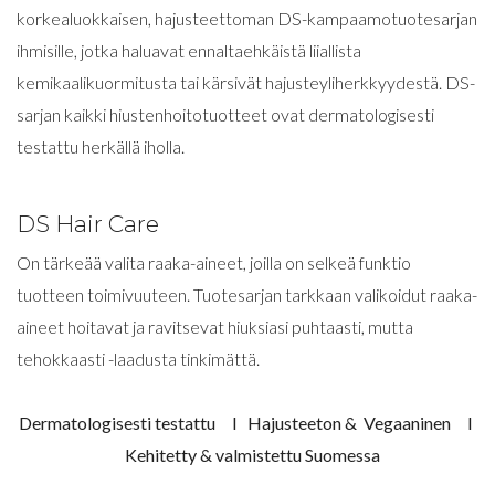
korkealuokkaisen, hajusteettoman DS-kampaamotuotesarjan
ihmisille, jotka haluavat ennaltaehkäistä liiallista
kemikaalikuormitusta tai kärsivät hajusteyliherkkyydestä. DS-
sarjan kaikki hiustenhoitotuotteet ovat dermatologisesti
testattu herkällä iholla.
DS Hair Care
On tärkeää valita raaka-aineet, joilla on selkeä funktio
tuotteen toimivuuteen. Tuotesarjan tarkkaan valikoidut raaka-
aineet hoitavat ja ravitsevat hiuksiasi puhtaasti, mutta
tehokkaasti -laadusta tinkimättä.
Dermatologisesti testattu I Hajusteeton & Vegaaninen I
Kehitetty & valmistettu Suomessa