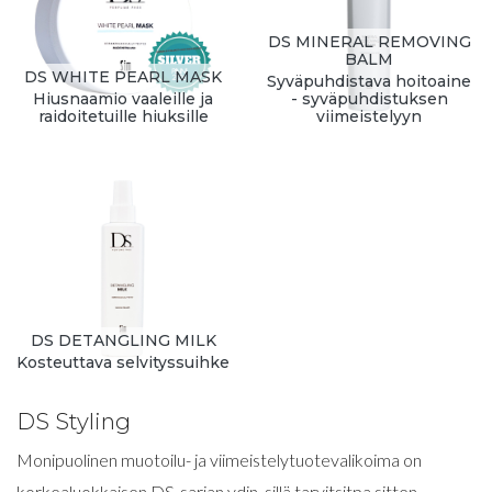
DS MINERAL REMOVING
BALM
DS WHITE PEARL MASK
Syväpuhdistava hoitoaine
Hiusnaamio vaaleille ja
- syväpuhdistuksen
raidoitetuille hiuksille
viimeistelyyn
DS DETANGLING MILK
Kosteuttava selvityssuihke
DS Styling
Monipuolinen muotoilu- ja viimeistelytuotevalikoima on
korkealuokkaisen DS-sarjan ydin, sillä tarvitsitpa sitten