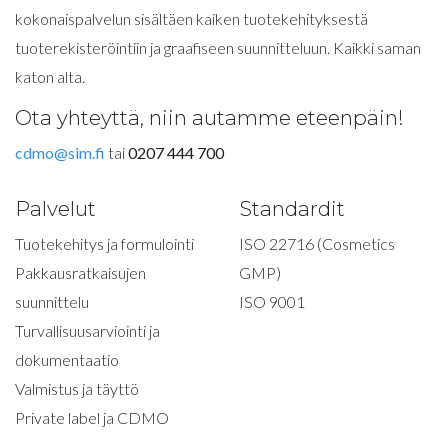
kokonaispalvelun sisältäen kaiken tuotekehityksestä
tuoterekisteröintiin ja graafiseen suunnitteluun. Kaikki saman
katon alta.
Ota yhteyttä, niin autamme eteenpäin!
cdmo@sim.fi
tai
0207 444 700
Palvelut
Standardit
Tuotekehitys ja formulointi
ISO 22716 (Cosmetics
Pakkausratkaisujen
GMP)
suunnittelu
ISO 9001
Turvallisuusarviointi ja
dokumentaatio
Valmistus ja täyttö
Private label ja CDMO