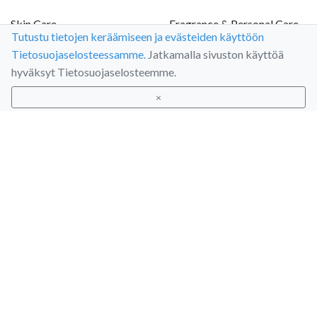
Skin Care
Fragrance & Personal Care
Tutustu tietojen keräämiseen ja evästeiden käyttöön
Käsivoiteet
Parfyymit
Tietosuojaselosteessamme.
Jatkamalla sivuston käyttöä
Jalkavoiteet
Hiusparfyymit
hyväksyt Tietosuojaselosteemme.
Vartalovoiteet (body lotion)
Hair & body mistit
×
Kasvovoiteet
Intiimipesunesteet
Silmänympärysvoiteet
Liukastegeelit
Kasvoseerumit
Kasvojenpesuvaahdot
Misellivedet
Kuorintavoiteet
Specialty Products
Itseruskettavat tuotteet
Kylmägeelit
Kosmeettiset geelit