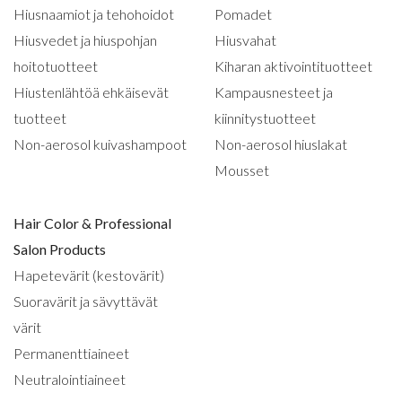
Hiusnaamiot ja tehohoidot
Pomadet
Hiusvedet ja hiuspohjan
Hiusvahat
hoitotuotteet
Kiharan aktivointituotteet
Hiustenlähtöä ehkäisevät
Kampausnesteet ja
tuotteet
kiinnitystuotteet
Non-aerosol kuivashampoot
Non-aerosol hiuslakat
Mousset
Hair Color & Professional
Salon Products
Hapetevärit (kestovärit)
Suoravärit ja sävyttävät
värit
Permanenttiaineet
Neutralointiaineet