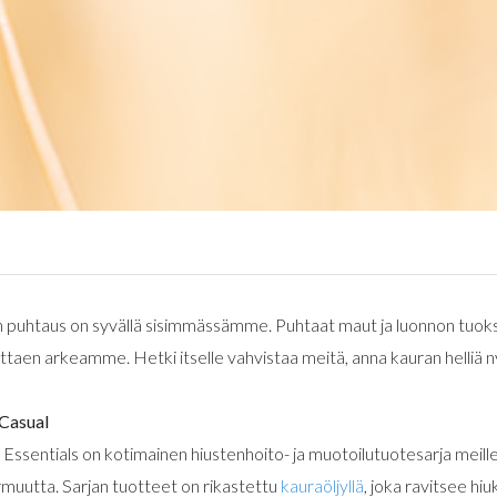
 puhtaus on syvällä sisimmässämme. Puhtaat maut ja luonnon tuoks
uttaen arkeamme. Hetki itselle vahvistaa meitä, anna kauran helliä n
Casual
Essentials on kotimainen hiustenhoito- ja muotoilutuotesarja meill
rmuutta. Sarjan tuotteet on rikastettu
kauraöljyllä
, joka ravitsee hi