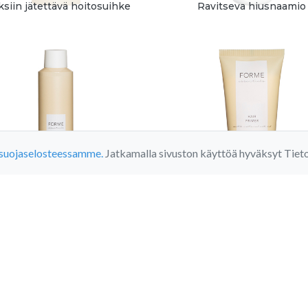
ksiin jätettävä hoitosuihke
Ravitseva hiusnaamio
osuojaselosteessamme.
Jatkamalla sivuston käyttöä hyväksyt Tie
FORME DRY SHAMPOO
FORME HAIR PRIME
aikastava kuivashampoo
Primer- voide hiuksill