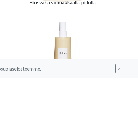
Hiusvaha voimakkaalla pidolla
tosuojaselosteemme.
×
R
FORME HEAT PROTECTION
e
Lämpösuojasuihke