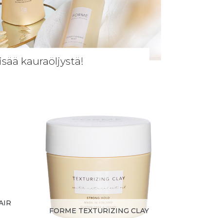
isää kauraöljystä!
AIR
FORME TEXTURIZING CLAY