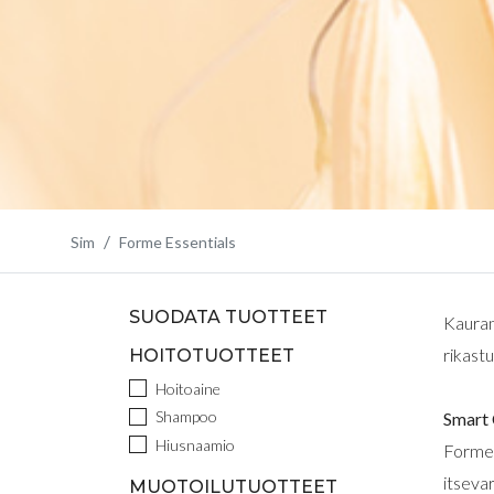
Sim
Forme Essentials
SUODATA TUOTTEET
Kauran
rikast
HOITOTUOTTEET
Hoitoaine
Shampoo
Smart 
Hiusnaamio
Forme 
itseva
MUOTOILUTUOTTEET