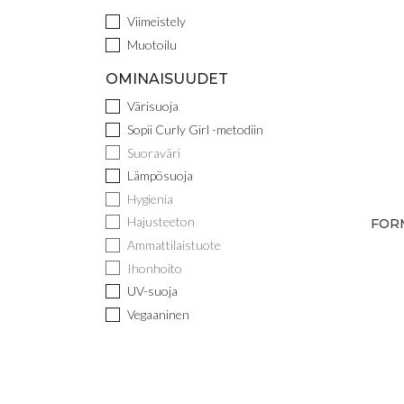
Viimeistely
Muotoilu
OMINAISUUDET
Värisuoja
Sopii Curly Girl -metodiin
Suoraväri
Lämpösuoja
Hygienia
Hajusteeton
FOR
Ammattilaistuote
Ihonhoito
UV-suoja
Vegaaninen