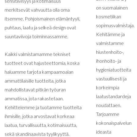
sensitiivisyys ja kotimaisuus
on suomalainen
merkitsevät vahvuutta olla oma
kosmetiikan
itsemme. Pohjoismainen elämäntyyli,
sopimusvalmistaja.
puhtaus, laatu ja selkeä design ovat
Kehitämme ja
suuntaviivoja toiminnassamme.
valmistamme
hiustenhoito-,
Kaikki valmistamamme tekniset
ihonhoito- ja
tuotteet ovat hajusteettomia, koska
hygieniatuotteita
haluamme tarjota kampaamoalan
vastuullisesti ja
ammattilaisille tuotteita, jotka
korkeimpia
mahdollistavat pitkän työuran
laatustandardeja
ammatissa, jota rakastetaan.
noudattaen.
Kehittelemme ja tuotamme tuotteita
Tarjoamme
ihmisille, jotka arvostavat korkeaa
kokonaispalvelun
laatua, turvallisuutta, kotimaisuutta,
ideasta
sekä skandinaavista tyylikyyttä.