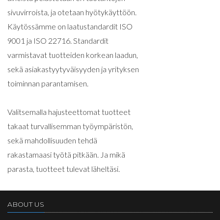
sivuvirroista, ja otetaan hyötykäyttöön.
Käytössämme on laatustandardit ISO
9001 ja ISO 22716. Standardit
varmistavat tuotteiden korkean laadun,
sekä asiakastyytyväisyyden ja yrityksen
toiminnan parantamisen.
Valitsemalla hajusteettomat tuotteet
takaat turvallisemman työympäristön,
sekä mahdollisuuden tehdä
rakastamaasi työtä pitkään. Ja mikä
parasta, tuotteet tulevat läheltäsi.
ABOUT US