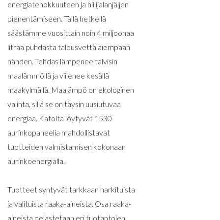
energiatehokkuuteen ja hiilijalanjäljen
pienentämiseen. Tällä hetkellä
säästämme vuosittain noin 4 miljoonaa
litraa puhdasta talousvettä aiempaan
nähden. Tehdas lämpenee talvisin
maalämmöllä ja viilenee kesällä
maakylmällä. Maalämpö on ekologinen
valinta, sillä se on täysin uusiutuvaa
energiaa. Katolta löytyvät 1530
aurinkopaneelia mahdollistavat
tuotteiden valmistamisen kokonaan
aurinkoenergialla.
Tuotteet syntyvät tarkkaan harkituista
ja valituista raaka-aineista. Osa raaka-
aineista pelastetaan eri tuotantojen