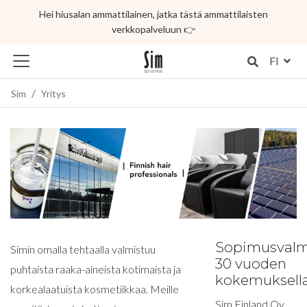
Hei hiusalan ammattilainen, jatka tästä ammattilaisten
verkkopalveluun 👉
FI
Sim
Yritys
Sopimusvalm
Simin omalla tehtaalla valmistuu
30 vuoden
puhtaista raaka-aineista kotimaista ja
kokemuksell
korkealaatuista kosmetiikkaa. Meille
Sim Finland Oy