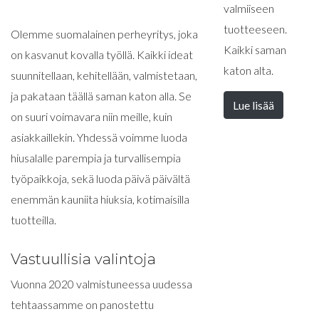
valmiiseen
tuotteeseen.
Olemme suomalainen perheyritys, joka
Kaikki saman
on kasvanut kovalla työllä. Kaikki ideat
katon alta.
suunnitellaan, kehitellään, valmistetaan,
ja pakataan täällä saman katon alla. Se
Lue lisää
on suuri voimavara niin meille, kuin
asiakkaillekin. Yhdessä voimme luoda
hiusalalle parempia ja turvallisempia
työpaikkoja, sekä luoda päivä päivältä
enemmän kauniita hiuksia, kotimaisilla
tuotteilla.
Vastuullisia valintoja
Vuonna 2020 valmistuneessa uudessa
tehtaassamme on panostettu