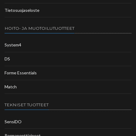
Tietosuojaseloste
HOITO- JA MUOTOILUTUOTTEET
System4
DS
Forme Essentials
Match
TEKNISET TUOTTEET
SensiDO
Permanenttiaineet