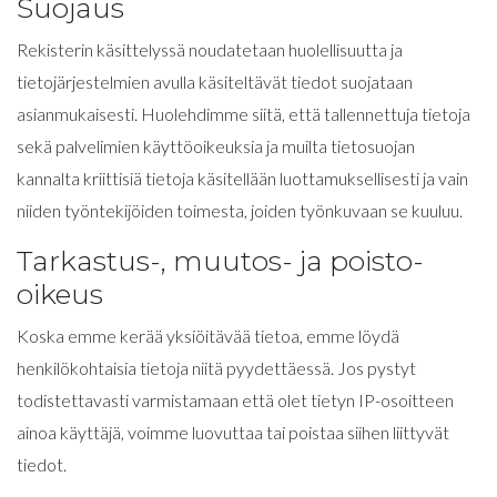
Suojaus
Rekisterin käsittelyssä noudatetaan huolellisuutta ja
tietojärjestelmien avulla käsiteltävät tiedot suojataan
asianmukaisesti. Huolehdimme siitä, että tallennettuja tietoja
sekä palvelimien käyttöoikeuksia ja muilta tietosuojan
kannalta kriittisiä tietoja käsitellään luottamuksellisesti ja vain
niiden työntekijöiden toimesta, joiden työnkuvaan se kuuluu.
Tarkastus-, muutos- ja poisto-
oikeus
Koska emme kerää yksiöitävää tietoa, emme löydä
henkilökohtaisia tietoja niitä pyydettäessä. Jos pystyt
todistettavasti varmistamaan että olet tietyn IP-osoitteen
ainoa käyttäjä, voimme luovuttaa tai poistaa siihen liittyvät
tiedot.