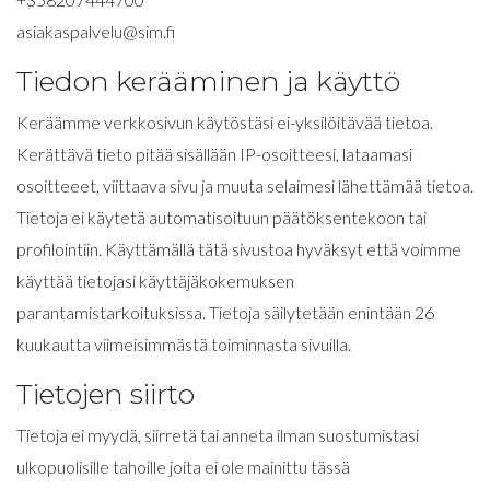
asiakaspalvelu@sim.fi
Tiedon kerääminen ja käyttö
Keräämme verkkosivun käytöstäsi ei-yksilöitävää tietoa.
Kerättävä tieto pitää sisällään IP-osoitteesi, lataamasi
osoitteeet, viittaava sivu ja muuta selaimesi lähettämää tietoa.
Tietoja ei käytetä automatisoituun päätöksentekoon tai
profilointiin. Käyttämällä tätä sivustoa hyväksyt että voimme
käyttää tietojasi käyttäjäkokemuksen
parantamistarkoituksissa. Tietoja säilytetään enintään 26
kuukautta viimeisimmästä toiminnasta sivuilla.
Tietojen siirto
Tietoja ei myydä, siirretä tai anneta ilman suostumistasi
ulkopuolisille tahoille joita ei ole mainittu tässä