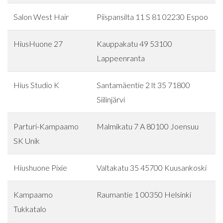
Salon West Hair
Piispansilta 11 S 81 02230 Espoo
HiusHuone 27
Kauppakatu 49 53100
Lappeenranta
Hius Studio K
Santamäentie 2 lt 35 71800
Siilinjärvi
Parturi-Kampaamo
Malmikatu 7 A 80100 Joensuu
SK Unik
Hiushuone Pixie
Valtakatu 35 45700 Kuusankoski
Kampaamo
Raumantie 1 00350 Helsinki
Tukkatalo