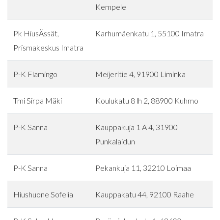
Kempele
Pk HiusÄssät,
Karhumäenkatu 1, 55100 Imatra
Prismakeskus Imatra
P-K Flamingo
Meijeritie 4, 91900 Liminka
Tmi Sirpa Mäki
Koulukatu 8 lh 2, 88900 Kuhmo
P-K Sanna
Kauppakuja 1 A 4, 31900
Punkalaidun
P-K Sanna
Pekankuja 11, 32210 Loimaa
Hiushuone Sofelia
Kauppakatu 44, 92100 Raahe