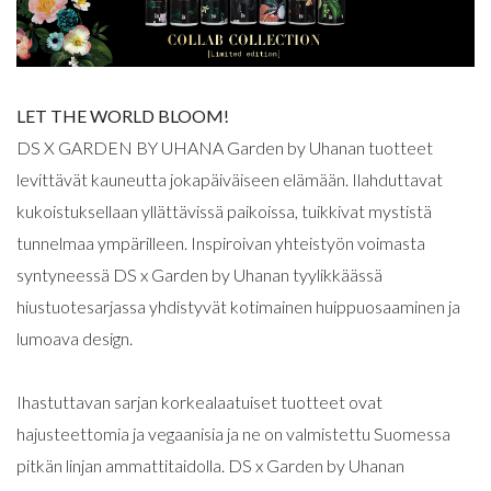
LET THE WORLD BLOOM!
DS X GARDEN BY UHANA Garden by Uhanan tuotteet
levittävät kauneutta jokapäiväiseen elämään. Ilahduttavat
kukoistuksellaan yllättävissä paikoissa, tuikkivat mystistä
tunnelmaa ympärilleen. Inspiroivan yhteistyön voimasta
syntyneessä DS x Garden by Uhanan tyylikkäässä
hiustuotesarjassa yhdistyvät kotimainen huippuosaaminen ja
lumoava design.
Ihastuttavan sarjan korkealaatuiset tuotteet ovat
hajusteettomia ja vegaanisia ja ne on valmistettu Suomessa
pitkän linjan ammattitaidolla. DS x Garden by Uhanan