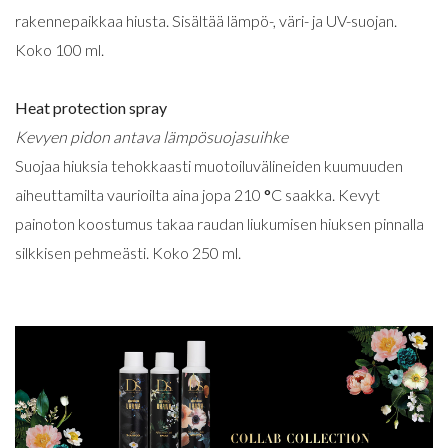
rakennepaikkaa hiusta. Sisältää lämpö-, väri- ja UV-suojan.
Koko 100 ml.
Heat protection spray
Kevyen pidon antava lämpösuojasuihke
Suojaa hiuksia tehokkaasti muotoiluvälineiden kuumuuden
aiheuttamilta vaurioilta aina jopa 210
°
C saakka. Kevyt
painoton koostumus takaa raudan liukumisen hiuksen pinnalla
silkkisen pehmeästi. Koko 250 ml.