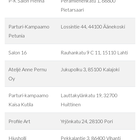
P-K Salon Henna
Perämiehenkatu 1, 68600
Pietarsaari
Parturi-Kampaamo
Lossintie 44, 44100 Äänekoski
Petunia
Salon 16
Rauhankatu 9 C 11, 15110 Lahti
Ateljé Anne Pernu
Jukupolku 3, 85100 Kalajoki
Oy
Parturi-kampaamo
Lauttakylänkatu 19, 32700
Kaisa Kutila
Huittinen
Profile Art
Yrjönkatu 24, 28100 Pori
Hiusholli
Pekkalantie 3, 86400 Vihanti