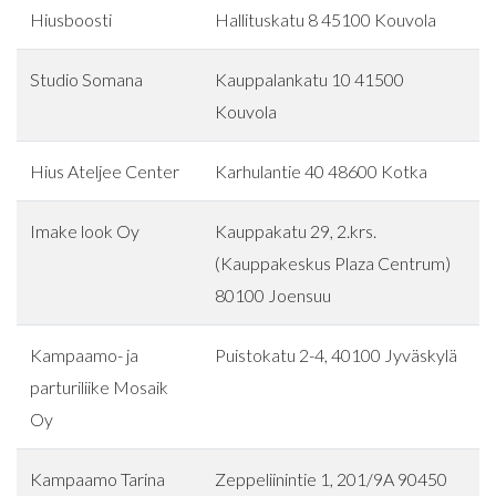
Hiusboosti
Hallituskatu 8 45100 Kouvola
Studio Somana
Kauppalankatu 10 41500
Kouvola
Hius Ateljee Center
Karhulantie 40 48600 Kotka
Imake look Oy
Kauppakatu 29, 2.krs.
(Kauppakeskus Plaza Centrum)
80100 Joensuu
Kampaamo- ja
Puistokatu 2-4, 40100 Jyväskylä
parturiliike Mosaik
Oy
Kampaamo Tarina
Zeppeliinintie 1, 201/9A 90450