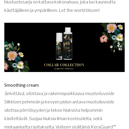
hiustuotesarja on kattava kokonaisuus, joka luo kauneutta
käyttäjälleen ja ympärilleen. Let the world bloom!
Smoothing cream
Selvittävä, silottava ja rakennepaikkaava muotoiluvoide
Silkkisen pehmeän ja kevyen pidon antava muotoiluvoide
silottaa pörröisyyden ja tekee hiuksista helpommin
käsiteltävät. Suojaa hiuksia ilman kosteudelta, sekä
mekaaniselta rasitukselta. Voiteen sisältämä KeraGuard™