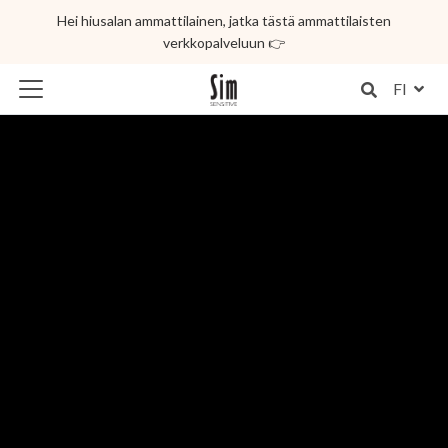
Hei hiusalan ammattilainen, jatka tästä ammattilaisten
verkkopalveluun 👉
FI