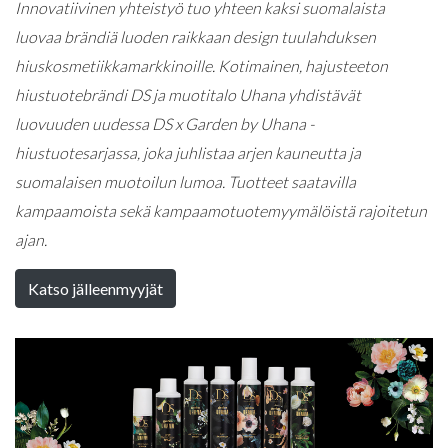
Innovatiivinen yhteistyö tuo yhteen kaksi suomalaista
luovaa brändiä luoden raikkaan design tuulahduksen
hiuskosmetiikkamarkkinoille. Kotimainen, hajusteeton
hiustuotebrändi DS ja muotitalo Uhana yhdistävät
luovuuden uudessa DS x Garden by Uhana -
hiustuotesarjassa, joka juhlistaa arjen kauneutta ja
suomalaisen muotoilun lumoa. Tuotteet saatavilla
kampaamoista sekä kampaamotuotemyymälöistä rajoitetun
ajan.
Katso jälleenmyyjät