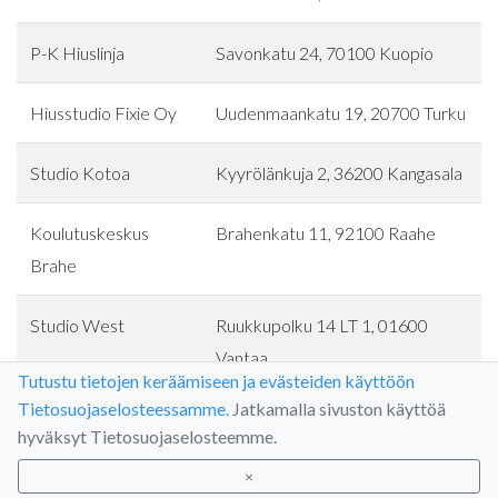
P-K Hiuslinja
Savonkatu 24, 70100 Kuopio
Hiusstudio Fixie Oy
Uudenmaankatu 19, 20700 Turku
Studio Kotoa
Kyyrölänkuja 2, 36200 Kangasala
Koulutuskeskus
Brahenkatu 11, 92100 Raahe
Brahe
Studio West
Ruukkupolku 14 LT 1, 01600
Vantaa
Tutustu tietojen keräämiseen ja evästeiden käyttöön
Tietosuojaselosteessamme.
Jatkamalla sivuston käyttöä
HiusStudio Nina R
Visaharjunkuja 2, 71480
hyväksyt Tietosuojaselosteemme.
Kurkimäki
×