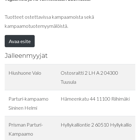
Tuotteet ostettavissa kampaamoista sekä
kampaamotuotemyymälöistä.
Avaa esite
Jälleenmyyjät
Hiushuone Valo
Ostosraitti 2 LH A 2 04300
Tuusula
Parturi-kampaamo
Hämeenkatu 44 11100 Riihimäki
Sininen Helmi
Prisman Parturi-
Hyllykalliontie 2 60510 Hyllykallio
Kampaamo