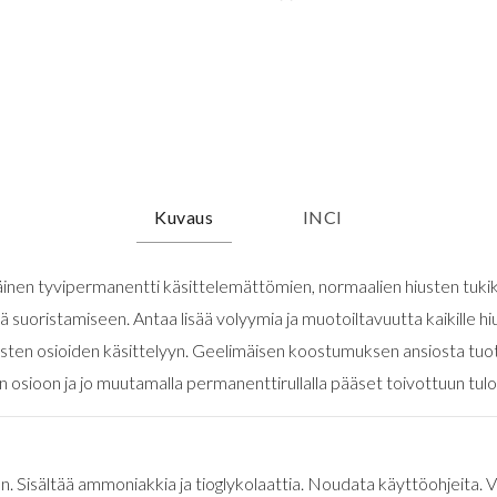
Kuvaus
INCI
inen tyvipermanentti käsittelemättömien, normaalien hiusten tukik
suoristamiseen. Antaa lisää volyymia ja muotoiltavuutta kaikille hiu
illisten osioiden käsittelyyn. Geelimäisen koostumuksen ansiosta tuo
uun osioon ja jo muutamalla permanenttirullalla pääset toivottuun tul
. Sisältää ammoniakkia ja tioglykolaattia. Noudata käyttöohjeita. 