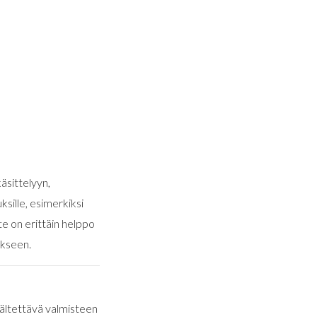
äsittelyyn,
ksille, esimerkiksi
te on erittäin helppo
okseen.
Vältettävä valmisteen