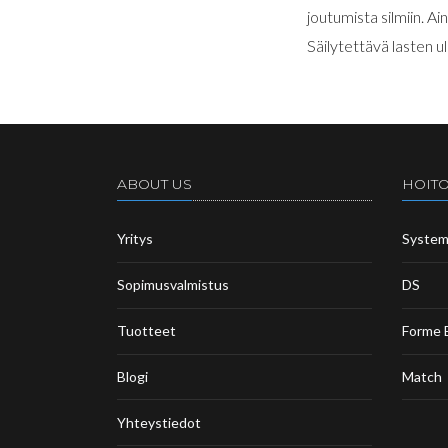
joutumista silmiin. A
Säilytettävä lasten 
ABOUT US
HOITO
Yritys
Syste
Sopimusvalmistus
DS
Tuotteet
Forme 
Blogi
Match
Yhteystiedot