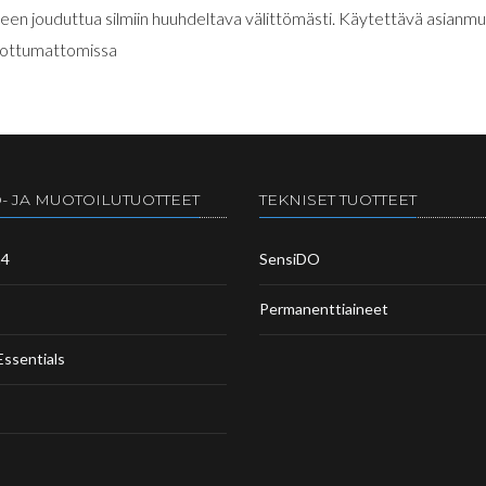
ineen jouduttua silmiin huuhdeltava välittömästi. Käytettävä asianmuk
ulottumattomissa
- JA MUOTOILUTUOTTEET
TEKNISET TUOTTEET
m4
SensiDO
Permanenttiaineet
Essentials