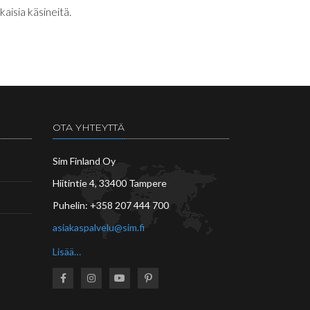
aisia käsineitä.
OTA YHTEYTTÄ
Sim Finland Oy
Hiitintie 4, 33400 Tampere
Puhelin:
+358 207 444 700
asiakaspalvelu@sim.fi
Lisää…