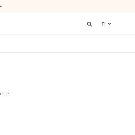

FI
sille