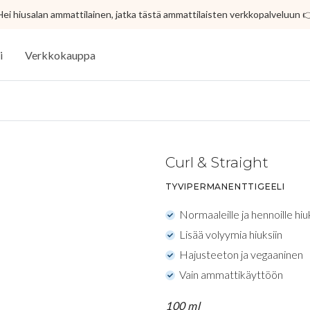
Hei hiusalan ammattilainen, jatka tästä ammattilaisten verkkopalveluun 
i
Verkkokauppa
Curl & Straight
TYVIPERMANENTTIGEELI
Normaaleille ja hennoille hiuk
Lisää volyymia hiuksiin
Hajusteeton ja vegaaninen
Vain ammattikäyttöön
100 ml