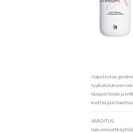
Hajusteeton, geelimä
tyvikohotukseen sekä 
hiuspyörteisiin ja er
levittää juuri halutt
VAROITUS:
Vain ammattikäyttöön