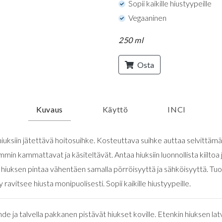
Sopii kaikille hiustyypeille
Vegaaninen
250 ml
Osta
Kuvaus
Käyttö
INCI
hiuksiin jätettävä hoitosuihke. Kosteuttava suihke auttaa selvittämään
min kammattavat ja käsiteltävät. Antaa hiuksiin luonnollista kiiltoa j
hiuksen pintaa vähentäen samalla pörröisyyttä ja sähköisyyttä. Tu
ravitsee hiusta monipuolisesti. Sopii kaikille hiustyypeille.
de ja talvella pakkanen pistävät hiukset koville. Etenkin hiuksen la