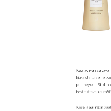
Kauraöljyä sisältävä 
hiuksista tulee helpom
pehmeyden. Silottaa 
kosteuttava kauraöljy 
Kesällä auringon paah