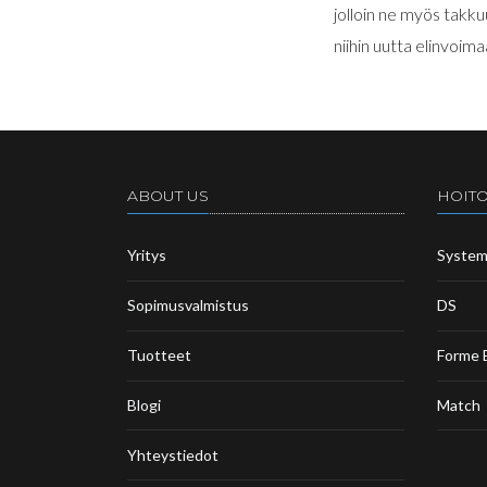
jolloin ne myös takk
niihin uutta elinvoim
ABOUT US
HOITO
Yritys
Syste
Sopimusvalmistus
DS
Tuotteet
Forme 
Blogi
Match
Yhteystiedot