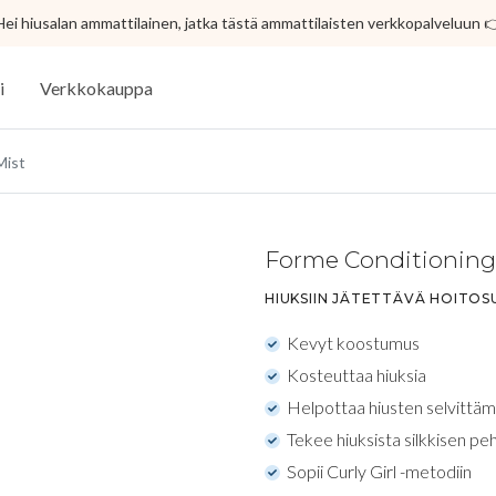
Hei hiusalan ammattilainen, jatka tästä ammattilaisten verkkopalveluun 
i
Verkkokauppa
Mist
Forme Conditioning
HIUKSIIN JÄTETTÄVÄ HOITOS
Kevyt koostumus
Kosteuttaa hiuksia
Helpottaa hiusten selvittäm
Tekee hiuksista silkkisen p
Sopii Curly Girl -metodiin