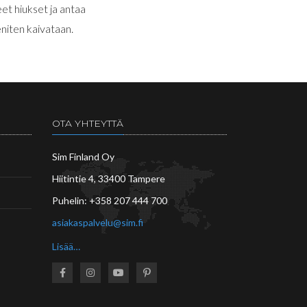
et hiukset ja antaa
eniten kaivataan.
OTA YHTEYTTÄ
Sim Finland Oy
Hiitintie 4, 33400 Tampere
Puhelin:
+358 207 444 700
asiakaspalvelu@sim.fi
Lisää…