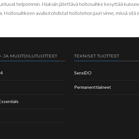
uuntuvat helpommin. Hiuksiin jätettävä hoitosuihke kesyttää kuivune
aa. Hoitosuihkeen avulla kohdistat hoitotehon juuri sinne, missä sitä 
- JA MUOTOILUTUOTTEET
TEKNISET TUOTTEET
m4
SensiDO
Permanenttiaineet
Essentials