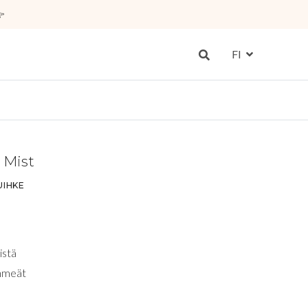

FI
 Mist
UIHKE
istä
ehmeät