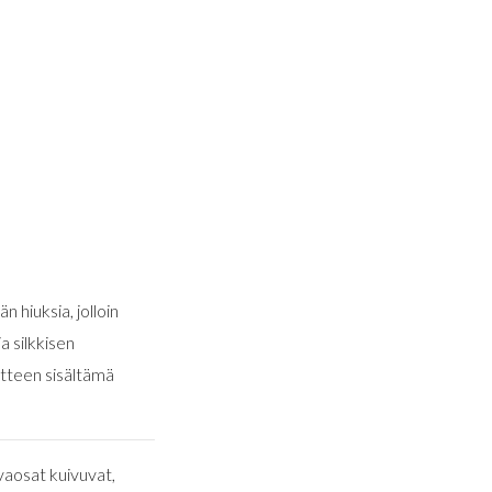
 hiuksia, jolloin
a silkkisen
otteen sisältämä
tvaosat kuivuvat,