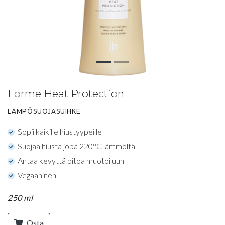
Forme Heat Protection
LÄMPÖSUOJASUIHKE
Sopii kaikille hiustyypeille
Suojaa hiusta jopa 220°C lämmöltä
Antaa kevyttä pitoa muotoiluun
Vegaaninen
250 ml
Osta