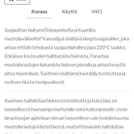
Kuvaus
Käyttö
INCI
Suojaathan hiuksesi föönaamiselta ja kuumilta
muotoiluvälineiltä? Kauraöljyä sisältävä lämpösuojasuihke, joka
antaa erittäin tehokasta suojaa hiuksillesi jopa 220°C saakka.
Ehkäisee kosteuden haihtumista hiuksista. Parantaa
muotoilurautojen liukumista hiuksen pinnalla ja antaa kevyttä
pitoa muotoiluun. Tuotteen sisältämä kauraöljy kosteuttaa ja
ravitsee hiusta monipuolisesti.
Kuumuus haihduttaa hiuksesta kosteutta ja kuiva hius on
luonnollisesti hauraampi murtumille sekä katkeamiselle. Usein
lämpösuojan ajatellaan olevan tarpeellinen vain todella kuumia
muotoilurautoja käytettäessä, mutta föönauskin haihduttaa