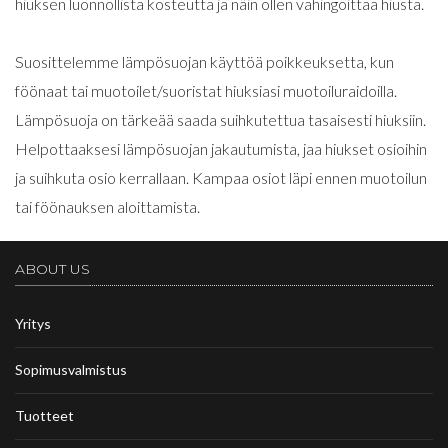
hiuksen luonnollista kosteutta ja näin ollen vahingoittaa hiusta.
Suosittelemme lämpösuojan käyttöä poikkeuksetta, kun
föönaat tai muotoilet/suoristat hiuksiasi muotoiluraidoilla.
Lämpösuoja on tärkeää saada suihkutettua tasaisesti hiuksiin.
Helpottaaksesi lämpösuojan jakautumista, jaa hiukset osioihin
ja suihkuta osio kerrallaan. Kampaa osiot läpi ennen muotoilun
tai föönauksen aloittamista.
ABOUT US
Yritys
Sopimusvalmistus
Tuotteet