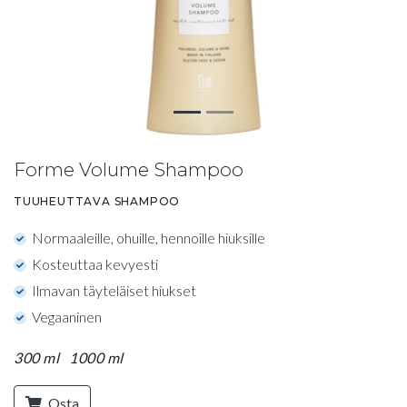
Forme Volume Shampoo
TUUHEUTTAVA SHAMPOO
Normaaleille, ohuille, hennoille hiuksille
Kosteuttaa kevyesti
Ilmavan täyteläiset hiukset
Vegaaninen
300 ml
1000 ml
Osta