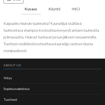
Kuvaus
Käyttö
INCI
Kaipaatko hiuksiin tuuheutta? Kauraöljyä sisältävä
tuuheuttava shampoo kosteuttaa kevyesti antaen tuuheutta
ja ilmavuutta. Hiukset tuntuvat pesun jälkeen runsaammilta.
Tuotteen sisältämä kosteuttava kauraöljy ravitsee hiusta
monipuolisesti.
ABOUT US
Yritys
Sopimusvalmistus
Tuotteet