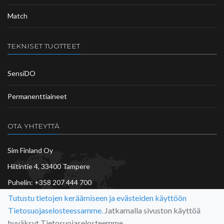
Match
TEKNISET TUOTTEET
SensiDO
Permanenttiaineet
OTA YHTEYTTÄ
Sim Finland Oy
Hiitintie 4, 33400 Tampere
Puhelin:
+358 207 444 700
Tutustu tietojen keräämiseen ja evästeiden käyttöön
asiakaspalvelu@sim.fi
Tietosuojaselosteessamme.
Jatkamalla sivuston käyttöä
Lisää…
hyväksyt Tietosuojaselosteemme.