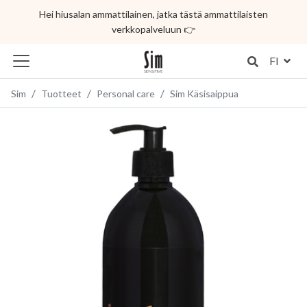
Hei hiusalan ammattilainen, jatka tästä ammattilaisten
verkkopalveluun 👉
FI
Sim
Tuotteet
Personal care
Sim Käsisaippua