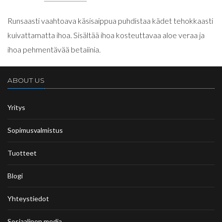
Runsaasti vaahtoava käsisaippua puhdistaa kädet tehokkaasti
kuivattamatta ihoa. Sisältää ihoa kosteuttavaa aloe veraa ja
ihoa pehmentävää betaiinia.
ABOUT US
Yritys
Sopimusvalmistus
Tuotteet
Blogi
Yhteystiedot
Sosiaalinen media