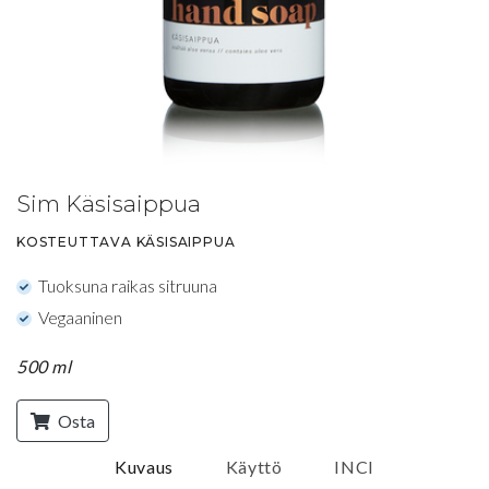
Sim Käsisaippua
KOSTEUTTAVA KÄSISAIPPUA
Tuoksuna raikas sitruuna
Vegaaninen
500 ml
Osta
Kuvaus
Käyttö
INCI