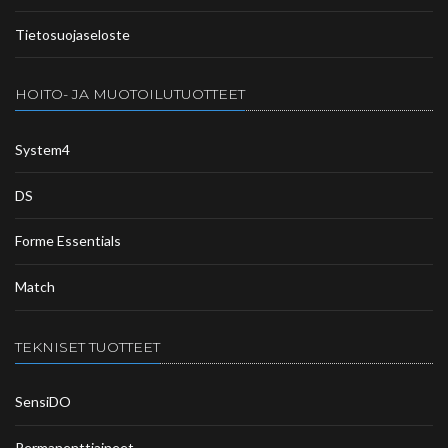
Tietosuojaseloste
HOITO- JA MUOTOILUTUOTTEET
System4
DS
Forme Essentials
Match
TEKNISET TUOTTEET
SensiDO
Permanenttiaineet