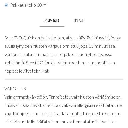
Pakkauskoko 60 ml
Kuvaus
INCI
SensiDO Quick on hajusteeton, aikaa säästävä hiusväri, jonka
avulla lyhyiden hiusten värjäys onnistuu jopa 10 minuutissa.
Väri on hiusalan ammattilaisten ja kemistien yhteistyössä
kehittämä. SensiDO Quick -värin koostumus mahdollistaa
nopeat levitystekniikat.
VAROITUS
Vain ammattikäyttöön. Tarkoitettu vain hiusten värjäämiseen.
Hiusvärit saattavat aiheuttaa vakavia allergisia reaktioita. Lue
käyttöohjeet ja noudata niitä. Tätä tuotetta ei ole tarkoitettu
alle 16-vuotiaille. Väliaikainen musta hennatatuointi saattaa