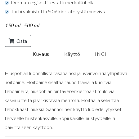
Dermatologisesti testattu herkällä iholla
Tuubi valmistettu 50% kierrätetystä muovista
150 ml
500 ml
Osta
Kuvaus
Käyttö
INCI
Hiuspohjan luonnollista tasapainoa ja hyvinvointia ylläpitävä
hoitoaine. Hoitoaine sisältää rauhoittavia ja kuorivia
tehoaineita, hiuspohjan pintaverenkiertoa stimuloivia
kasviuutteita ja virkistävää mentolia. Hoitaa ja selvittää
tehokkaasti hiuksia. Säännöllinen käyttö luo edellytykset
terveelle hiustenkasvulle. Sopii kaikille hiustyypeille ja
päivittäiseen käyttöön.