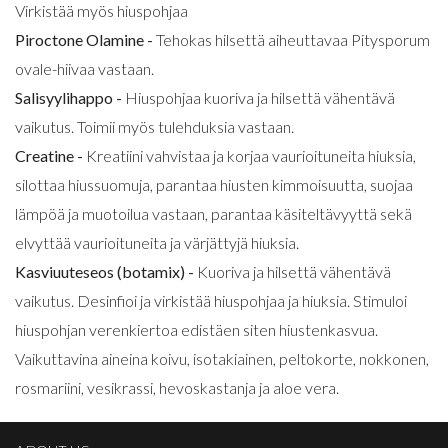
Virkistää myös hiuspohjaa
Piroctone Olamine -
Tehokas hilsettä aiheuttavaa Pitysporum
ovale-hiivaa vastaan.
Salisyylihappo -
Hiuspohjaa kuoriva ja hilsettä vähentävä
vaikutus. Toimii myös tulehduksia vastaan.
Creatine -
Kreatiini vahvistaa ja korjaa vaurioituneita hiuksia,
silottaa hiussuomuja, parantaa hiusten kimmoisuutta, suojaa
lämpöä ja muotoilua vastaan, parantaa käsiteltävyyttä sekä
elvyttää vaurioituneita ja värjättyjä hiuksia.
Kasviuuteseos (botamix) -
Kuoriva ja hilsettä vähentävä
vaikutus. Desinfioi ja virkistää hiuspohjaa ja hiuksia. Stimuloi
hiuspohjan verenkiertoa edistäen siten hiustenkasvua.
Vaikuttavina aineina koivu, isotakiainen, peltokorte, nokkonen,
rosmariini, vesikrassi, hevoskastanja ja aloe vera.