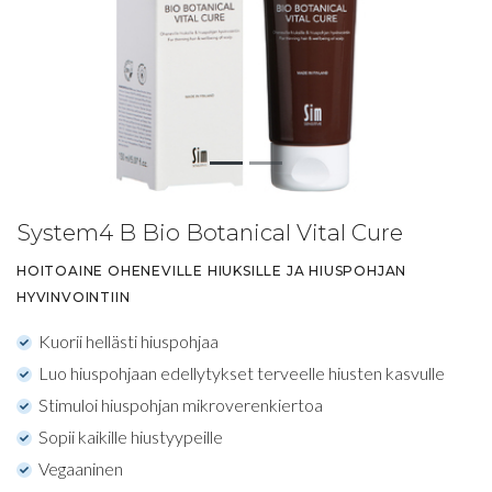
System4 B Bio Botanical Vital Cure
HOITOAINE OHENEVILLE HIUKSILLE JA HIUSPOHJAN
HYVINVOINTIIN
Kuorii hellästi hiuspohjaa
Luo hiuspohjaan edellytykset terveelle hiusten kasvulle
Stimuloi hiuspohjan mikroverenkiertoa
Sopii kaikille hiustyypeille
Vegaaninen