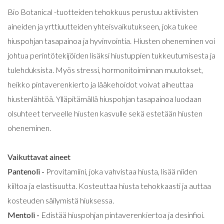
Bio Botanical -tuotteiden tehokkuus perustuu aktiivisten
aineiden ja yrttiuutteiden yhteisvaikutukseen, joka tukee
hiuspohjan tasapainoa ja hyvinvointia. Hiusten oheneminen voi
johtua perintötekijöiden lisäksi hiustuppien tukkeutumisesta ja
tulehduksista. Myös stressi, hormonitoiminnan muutokset,
heikko pintaverenkierto ja lääkehoidot voivat aiheuttaa
hiustenlähtöä. Ylläpitämällä hiuspohjan tasapainoa luodaan
olsuhteet terveelle hiusten kasvulle sekä estetään hiusten
oheneminen.
Vaikuttavat aineet
Pantenoli -
Provitamiini, joka vahvistaa hiusta, lisää niiden
kiiltoa ja elastisuutta. Kosteuttaa hiusta tehokkaasti ja auttaa
kosteuden säilymistä hiuksessa.
Mentoli -
Edistää hiuspohjan pintaverenkiertoa ja desinfioi.