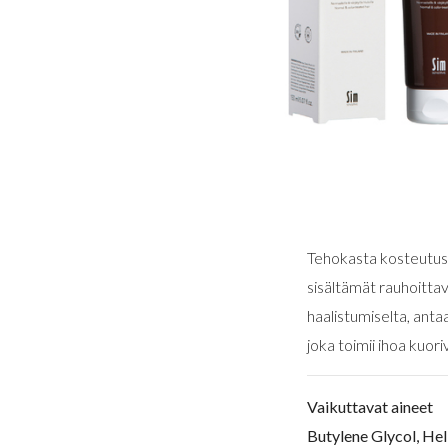
Tehokasta kosteutusta
sisältämät rauhoittav
haalistumiselta, antaa
joka toimii ihoa kuor
Vaikuttavat aineet
Butylene Glycol, Hel