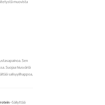
ätetystä muovista
eustasapainoa. Sen
ssa. Suojaa hiusväriä
sältää salisyylihappoa,
rotein -
Säilyttää