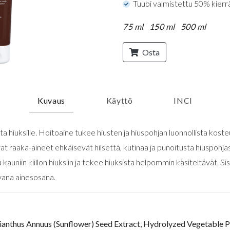
Tuubi valmistettu 50% kierr
75 ml
150 ml
500 ml
Osta
Kuvaus
Käyttö
INCI
 hiuksille. Hoitoaine tukee hiusten ja hiuspohjan luonnollista kost
at raaka-aineet ehkäisevät hilsettä, kutinaa ja punoitusta hiuspohja
 kauniin kiillon hiuksiin ja tekee hiuksista helpommin käsiteltävät. Si
ivana ainesosana.
ianthus Annuus (Sunflower) Seed Extract, Hydrolyzed Vegetable P