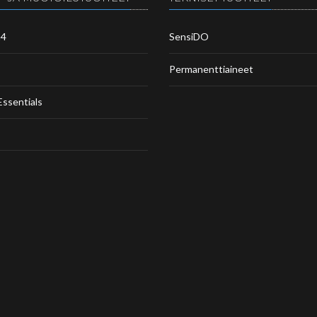
m4
SensiDO
Permanenttiaineet
Essentials