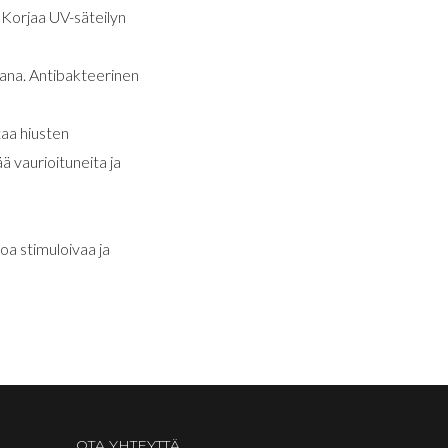
. Korjaa UV-säteilyn
sana. Antibakteerinen
taa hiusten
ä vaurioituneita ja
oa stimuloivaa ja
OTA YHTEYTTÄ