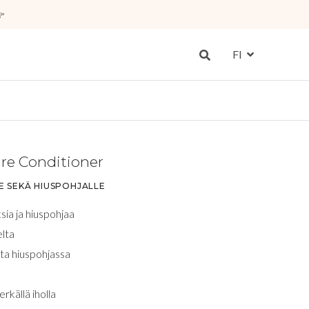

FI
re Conditioner
LE SEKÄ HIUSPOHJALLE
ia ja hiuspohjaa
elta
ta hiuspohjassa
rkällä iholla