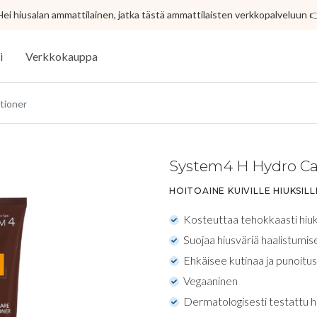
Hei hiusalan ammattilainen, jatka tästä ammattilaisten verkkopalveluun 
i
Verkkokauppa
tioner
System4 H Hydro Ca
HOITOAINE KUIVILLE HIUKSIL
Kosteuttaa tehokkaasti hiuks
Suojaa hiusväriä haalistumis
Ehkäisee kutinaa ja punoitus
Vegaaninen
Dermatologisesti testattu he