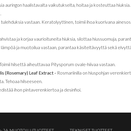
sia auringon haalistavalta vaikutukselta, hoitaa ja kosteuttaa hiuksia
.
i tulehduksia vastaan. Keratolyyttinen, toimii ihoa kuorivana aineso
vahvistaa ja korjaa vaurioituneita hiuksia, silottaa hiussuomuja, paran
lämpöä ja muotoilua vastaan, parantaa käsiteltävyyttä sekä elvyttä
Toimii hilsettä aiheuttavaa Pitysporum ovale-hiivaa vastaan.
is (Rosemary) Leaf Extract -
Rosmariinilla on hiuspohjan verenkiert
ta. Tehoaa hilseeseen.
edistää ihon pintaverenkiertoa ja desinfioi.
- JA MUOTOILUTUOTTEET
TEKNISET TUOTTEET