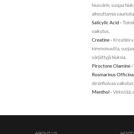
hiusvärin, suojaa hiuk
aiheuttamia vaurioita
Salicylic Acid -
Toimi
vaikutus.
Creatine -
Kreatiini 
kimmoisuutta, suojaa 
värjättyjä hiuksia.
Piroctone Olamine -
Rosmarinus Officinal
desinfioivaa vaikutus
Menthol -
Virkistää, 
ABOUT US
HOITO