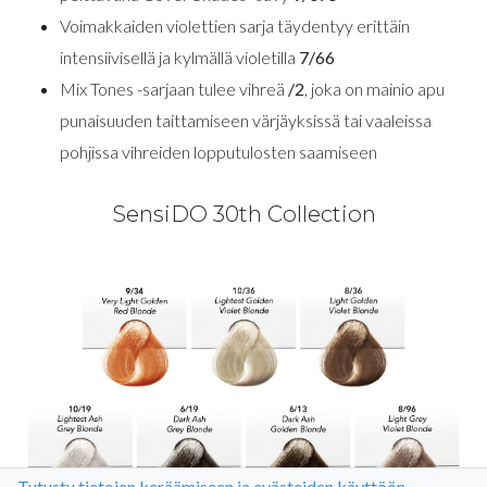
Voimakkaiden violettien sarja täydentyy erittäin
intensiivisellä ja kylmällä violetilla
7/66
Mix Tones -sarjaan tulee vihreä
/2
, joka on mainio apu
punaisuuden taittamiseen värjäyksissä tai vaaleissa
pohjissa vihreiden lopputulosten saamiseen
SensiDO 30th Collection
Tutustu tietojen keräämiseen ja evästeiden käyttöön