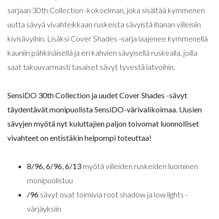
sarjaan 30th Collection -kokoelman, joka sisältää kymmenen
uutta sävyä vivahteikkaan ruskeista sävyistä ihanan viileisiin
kivisävyihin. Lisäksi Cover Shades -sarja laajenee kymmenellä
kauniin pähkinäisellä ja eri kahvien sävyisellä ruskealla, joilla
saat takuuvarmasti tasaiset sävyt tyvestä latvoihin.
SensiDO 30th Collection ja uudet Cover Shades -sävyt
täydentävät monipuolista SensiDO-värivalikoimaa. Uusien
sävyjen myötä nyt kuluttajien paljon toivomat luonnolliset
vivahteet on entistäkin helpompi toteuttaa!
8/96, 6/96, 6/13
myötä viileiden ruskeiden luominen
monipuolistuu
/96
sävyt ovat toimivia root shadow ja low lights -
värjäyksiin