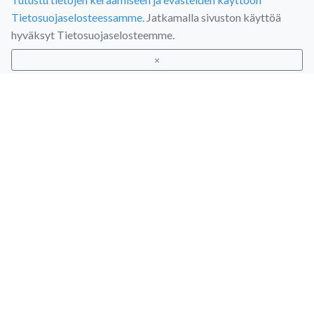
Tietosuojaselosteessamme.
Jatkamalla sivuston käyttöä
hyväksyt Tietosuojaselosteemme.
×
Uudet Cover Shades -sävyt