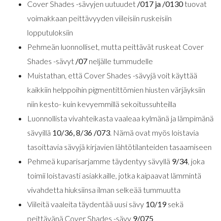
Cover Shades -sävyjen uutuudet
/017 ja /0130
tuovat
voimakkaan peittävyyden viileisiin ruskeisiin
lopputuloksiin
Pehmeän luonnolliset, mutta peittävät ruskeat Cover
Shades -sävyt
/07
neljälle tummudelle
Muistathan, että Cover Shades -sävyjä voit käyttää
kaikkiin helppoihin pigmentittömien hiusten värjäyksiin
niin kesto- kuin kevyemmillä sekoitussuhteilla
Luonnollista vivahteikasta vaaleaa kylmänä ja lämpimänä
sävyillä
10/36, 8/36 /073
. Nämä ovat myös loistavia
tasoittavia sävyjä kirjavien lähtötilanteiden tasaamiseen
Pehmeä kuparisarjamme täydentyy sävyllä
9/34
, joka
toimii loistavasti asiakkaille, jotka kaipaavat lämmintä
vivahdetta hiuksiinsa ilman selkeää tummuutta
Viileitä vaaleita täydentää uusi sävy
10/19
sekä
peittävänä Cover Shades -sävy
9/075