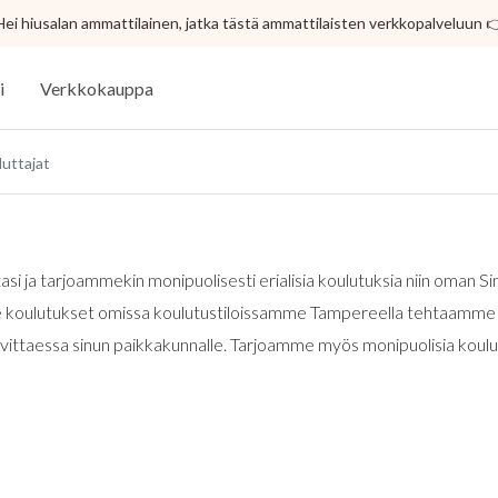
Hei hiusalan ammattilainen, jatka tästä ammattilaisten verkkopalveluun 
i
Verkkokauppa
uttajat
si ja tarjoammekin monipuolisesti erialisia koulutuksia niin oman 
 koulutukset omissa koulutustiloissamme Tampereella tehtaamme 
vittaessa sinun paikkakunnalle. Tarjoamme myös monipuolisia koulu