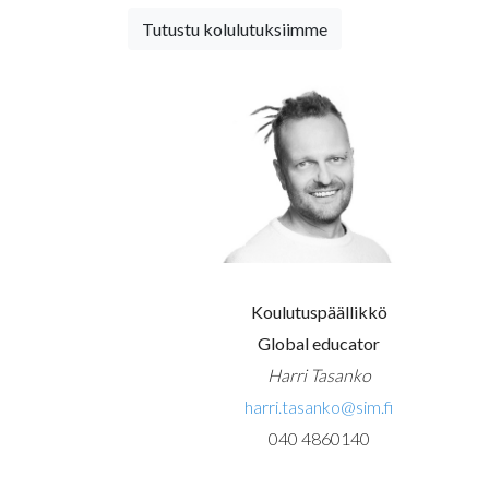
Tutustu kolulutuksiimme
Koulutuspäällikkö
Global educator
Harri Tasanko
harri.tasanko@sim.fi
040 4860140