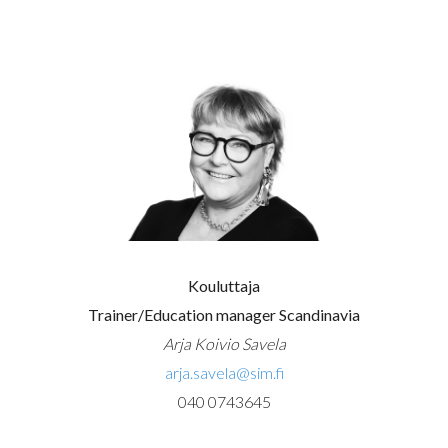
Kouluttaja
Trainer/Education manager Scandinavia
Arja Koivio Savela
arja.savela@sim.fi
040 0743645