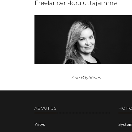
Freelancer -kouluttajamme
Anu Pöyhönen
ABOUT US
HOITO
Yritys
Syste