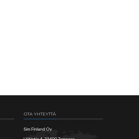
OTA YHTEYTTÄ
Sim Finland Oy
Hiitintie 4, 33400 Tampere