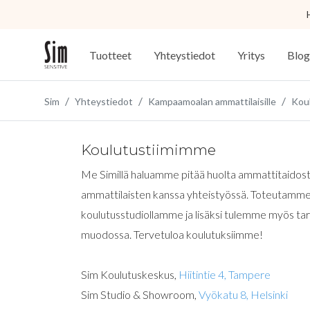
Tuotteet
Yhteystiedot
Yritys
Blog
Sim
Yhteystiedot
Kampaamoalan ammattilaisille
Koul
Koulutustiimimme
Me Simillä haluamme pitää huolta ammattitaidosta
ammattilaisten kanssa yhteistyössä. Toteutamme
koulutusstudiollamme ja lisäksi tulemme myös tar
muodossa. Tervetuloa koulutuksiimme!
Sim Koulutuskeskus,
Hiitintie 4, Tampere
Sim Studio & Showroom,
Vyökatu 8, Helsinki