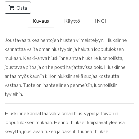
Osta
Kuvaus
Käyttö
INCI
Joustavaa tukea hentojen hiusten viimeistelyyn. Hiuksiinne
kannattaa valita oman hiustyypin ja halutun lopputuloksen
mukaan. Keskivahva hiuskiinne antaa hiuksille luonnollista,
joustavaa pitoa ja on helposti harjattavissa pois. Hiuskiinne
antaa myös kauniin kiillon hiuksiin sekä suojaa kosteutta
vastaan. Tuote on ihanteellinen pehmeisiin, luonnollisiin
tyyleihin.
Hiuskiinne kannattaa valita oman hiustyypin ja toivotun
lopputuloksen mukaan. Hennot hiukset kaipaavat yleensä
kevyttä, joustavaa tukea ja paksut, tuuheat hiukset