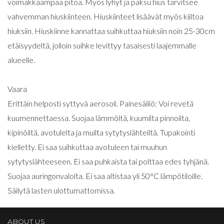
voimakkaampaa pitoa. Myös lyhyt ja paksu hius tarvitsee
vahvemman hiuskiinteen. Hiuskiinteet lisäävät myös kiiltoa
hiuksiin. Hiuskiinne kannattaa suihkuttaa hiuksiin noin 25-30cm
etäisyydeltä, jolloin suihke levittyy tasaisesti laajemmalle
alueelle.
Vaara
Erittäin helposti syttyvä aerosoli. Painesäiliö: Voi revetä
kuumennettaessa. Suojaa lämmöltä, kuumilta pinnoilta,
kipinöiltä, avotulelta ja muilta sytytyslähteiltä. Tupakointi
kielletty. Ei saa suihkuttaa avotuleen tai muuhun
sytytyslähteeseen. Ei saa puhkaista tai polttaa edes tyhjänä.
Suojaa auringonvalolta. Ei saa altistaa yli 50°C lämpötiloille.
Säilytä lasten ulottumattomissa.
ABOUT US