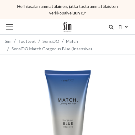
Hei hiusalan ammattilainen, jatka tästä ammattilaisten
verkkopalveluun 👉
FI
Sim
Tuotteet
SensiDO
Match
SensiDO Match Gorgeous Blue (Intensive)