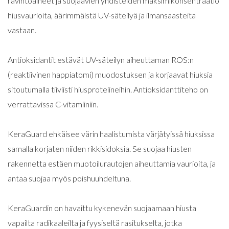
ravintoaineet ja suojaavien yhdisteiden maksimikonsentraatio
hiusvaurioita, äärimmäistä UV-säteilyä ja ilmansaasteita
vastaan.
Antioksidantit estävät UV-säteilyn aiheuttaman ROS:n
(reaktiivinen happiatomi) muodostuksen ja korjaavat hiuksia
sitoutumalla tiiviisti hiusproteiineihin. Antioksidanttiteho on
verrattavissa C-vitamiiniin.
KeraGuard ehkäisee värin haalistumista värjätyissä hiuksissa
samalla korjaten niiden rikkisidoksia. Se suojaa hiusten
rakennetta estäen muotoilurautojen aiheuttamia vaurioita, ja
antaa suojaa myös poishuuhdeltuna.
KeraGuardin on havaittu kykenevän suojaamaan hiusta
vapailta radikaaleilta ja fyysiseltä rasitukselta, jotka