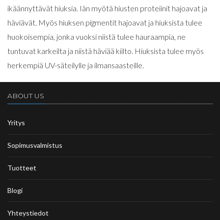
ikäännyttävät hiuksia. Iän myötä hiusten proteiinit hajoavat ja
häviävät. Myös hiuksen pigmentit hajoavat ja hiuksista tulee
huokoisempia, jonka vuoksi niistä tulee hauraampia, ne
tuntuvat karkeilta ja niistä häviää kiilto. Hiuksista tulee myös
herkempiä UV-säteilylle ja ilmansaasteille.
ABOUT US
Yritys
Sopimusvalmistus
Tuotteet
Blogi
Yhteystiedot