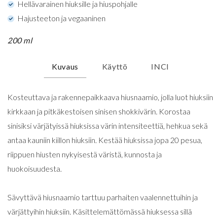
Hellävarainen hiuksille ja hiuspohjalle
Hajusteeton ja vegaaninen
200 ml
Kuvaus
Käyttö
INCI
Kosteuttava ja rakennepaikkaava hiusnaamio, jolla luot hiuksiin
kirkkaan ja pitkäkestoisen sinisen shokkivärin. Korostaa
sinisiksi värjätyissä hiuksissa värin intensiteettiä, hehkua sekä
antaa kauniin kiillon hiuksiin. Kestää hiuksissa jopa 20 pesua,
riippuen hiusten nykyisestä väristä, kunnosta ja
huokoisuudesta.
Sävyttävä hiusnaamio tarttuu parhaiten vaalennettuihin ja
värjättyihin hiuksiin. Käsittelemättömässä hiuksessa sillä