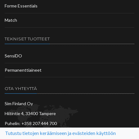
Forme Essentials
Match
TEKNISET TUOTTEET
SensiDO
Permanenttiaineet
OTA YHTEYTTÄ
Sim Finland Oy
Hiitintie 4, 33400 Tampere
Puhelin:
+358 207 444 700
Tutustu tietojen keräämiseen ja evästeiden käyttöön
asiakaspalvelu@sim.fi