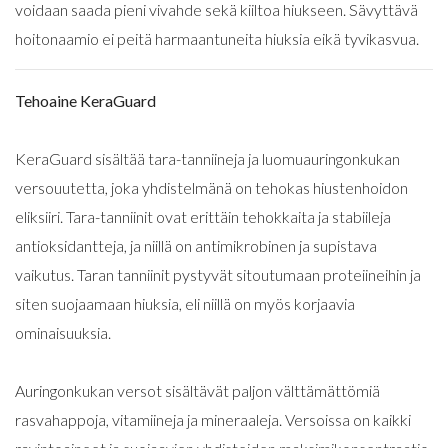
voidaan saada pieni vivahde sekä kiiltoa hiukseen. Sävyttävä
hoitonaamio ei peitä harmaantuneita hiuksia eikä tyvikasvua.
Tehoaine KeraGuard
KeraGuard sisältää tara-tanniineja ja luomuauringonkukan
versouutetta, joka yhdistelmänä on tehokas hiustenhoidon
eliksiiri. Tara-tanniinit ovat erittäin tehokkaita ja stabiileja
antioksidantteja, ja niillä on antimikrobinen ja supistava
vaikutus. Taran tanniinit pystyvät sitoutumaan proteiineihin ja
siten suojaamaan hiuksia, eli niillä on myös korjaavia
ominaisuuksia.
Auringonkukan versot sisältävät paljon välttämättömiä
rasvahappoja, vitamiineja ja mineraaleja. Versoissa on kaikki