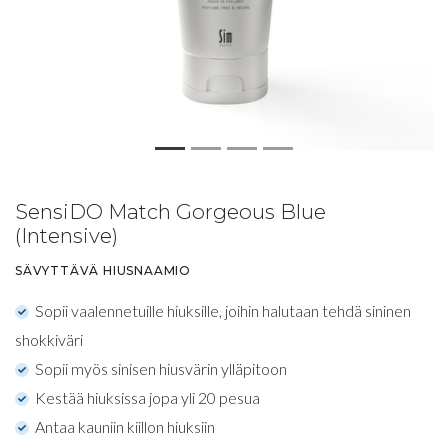
SensiDO Match Gorgeous Blue
(Intensive)
SÄVYTTÄVÄ HIUSNAAMIO
Sopii vaalennetuille hiuksille, joihin halutaan tehdä sininen
shokkiväri
Sopii myös sinisen hiusvärin ylläpitoon
Kestää hiuksissa jopa yli 20 pesua
Antaa kauniin kiillon hiuksiin