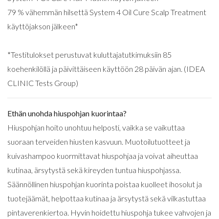
79 % vähemmän hilsettä System 4 Oil Cure Scalp Treatment
käyttöjakson jälkeen*
*Testitulokset perustuvat kuluttajatutkimuksiin 85
koehenkilöllä ja päivittäiseen käyttöön 28 päivän ajan. (IDEA
CLINIC Tests Group)
Ethän unohda hiuspohjan kuorintaa?
Hiuspohjan hoito unohtuu helposti, vaikka se vaikuttaa
suoraan terveiden hiusten kasvuun. Muotoilutuotteet ja
kuivashampoo kuormittavat hiuspohjaa ja voivat aiheuttaa
kutinaa, ärsytystä sekä kireyden tuntua hiuspohjassa.
Säännöllinen hiuspohjan kuorinta poistaa kuolleet ihosolut ja
tuotejäämät, helpottaa kutinaa ja ärsytystä sekä vilkastuttaa
pintaverenkiertoa. Hyvin hoidettu hiuspohja tukee vahvojen ja