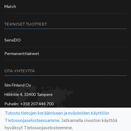
Match
TEKNISET TUOTTEET
SensiDO
Permanenttiaineet
OTA YHTEYTTÄ
Sim Finland Oy
Hiitintie 4, 33400 Tampere
Puhelin:
+358 207 444 700
Tutustu tietojen keräämiseen ja evästeiden käyttöön
asiakaspalvelu@sim.fi
Tietosuojaselosteessamme.
Jatkamalla sivuston käyttöä
Lisää…
hyväksyt Tietosuojaselosteemme.