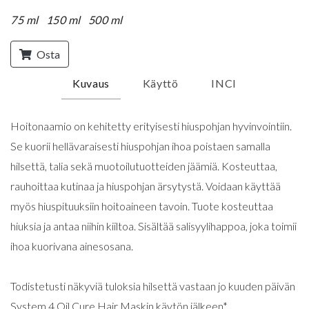
75 ml
150 ml
500 ml
Osta
Kuvaus
Käyttö
INCI
Hoitonaamio on kehitetty erityisesti hiuspohjan hyvinvointiin.
Se kuorii hellävaraisesti hiuspohjan ihoa poistaen samalla
hilsettä, talia sekä muotoilutuotteiden jäämiä. Kosteuttaa,
rauhoittaa kutinaa ja hiuspohjan ärsytystä. Voidaan käyttää
myös hiuspituuksiin hoitoaineen tavoin. Tuote kosteuttaa
hiuksia ja antaa niihin kiiltoa. Sisältää salisyylihappoa, joka toimii
ihoa kuorivana ainesosana.
Todistetusti näkyviä tuloksia hilsettä vastaan jo kuuden päivän
System 4 Oil Cure Hair Maskin käytön jälkeen*