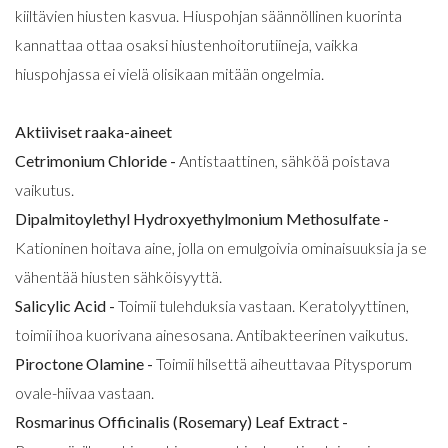
kiiltävien hiusten kasvua. Hiuspohjan säännöllinen kuorinta
kannattaa ottaa osaksi hiustenhoitorutiineja, vaikka
hiuspohjassa ei vielä olisikaan mitään ongelmia.
Aktiiviset raaka-aineet
Cetrimonium Chloride -
Antistaattinen, sähköä poistava
vaikutus.
Dipalmitoylethyl Hydroxyethylmonium Methosulfate -
Kationinen hoitava aine, jolla on emulgoivia ominaisuuksia ja se
vähentää hiusten sähköisyyttä.
Salicylic Acid -
Toimii tulehduksia vastaan. Keratolyyttinen,
toimii ihoa kuorivana ainesosana. Antibakteerinen vaikutus.
Piroctone Olamine -
Toimii hilsettä aiheuttavaa Pitysporum
ovale-hiivaa vastaan.
Rosmarinus Officinalis (Rosemary) Leaf Extract -