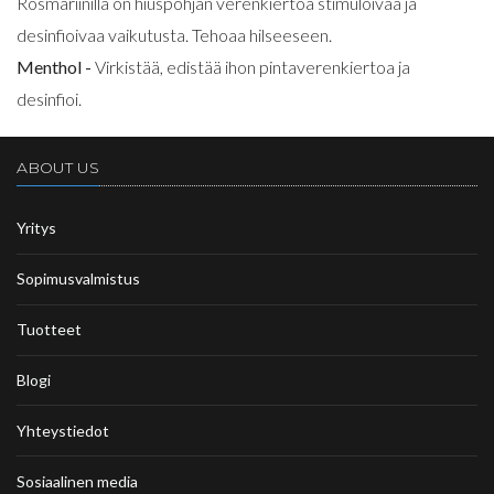
Rosmariinilla on hiuspohjan verenkiertoa stimuloivaa ja
desinfioivaa vaikutusta. Tehoaa hilseeseen.
Menthol -
Virkistää, edistää ihon pintaverenkiertoa ja
desinfioi.
ABOUT US
Yritys
Sopimusvalmistus
Tuotteet
Blogi
Yhteystiedot
Sosiaalinen media