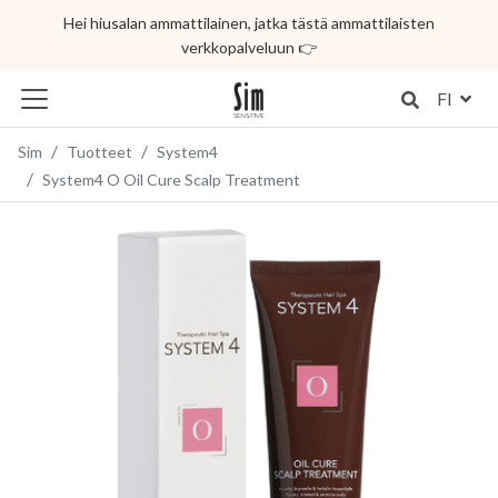
Hei hiusalan ammattilainen, jatka tästä ammattilaisten
verkkopalveluun 👉
FI
Sim
Tuotteet
System4
System4 O Oil Cure Scalp Treatment