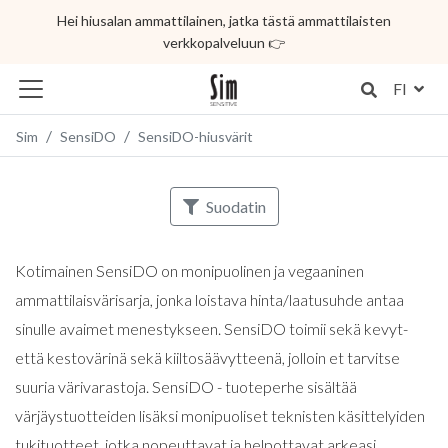
Hei hiusalan ammattilainen, jatka tästä ammattilaisten
verkkopalveluun 👉
FI
Sim
SensiDO
SensiDO-hiusvärit
Suodatin
Kotimainen SensiDO on monipuolinen ja vegaaninen
ammattilaisvärisarja, jonka loistava hinta/laatusuhde antaa
sinulle avaimet menestykseen. SensiDO toimii sekä kevyt-
että kestovärinä sekä kiiltosäävytteenä, jolloin et tarvitse
suuria värivarastoja. SensiDO - tuoteperhe sisältää
värjäystuotteiden lisäksi monipuoliset teknisten käsittelyiden
tukituotteet, jotka nopeuttavat ja helpottavat arkeasi.