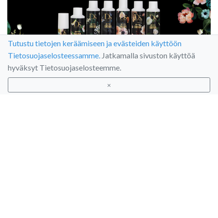
Tutustu tietojen keräämiseen ja evästeiden käyttöön
Tietosuojaselosteessamme.
Jatkamalla sivuston käyttöä
hyväksyt Tietosuojaselosteemme.
DS X Garden by Uhana Collab
×
Collection